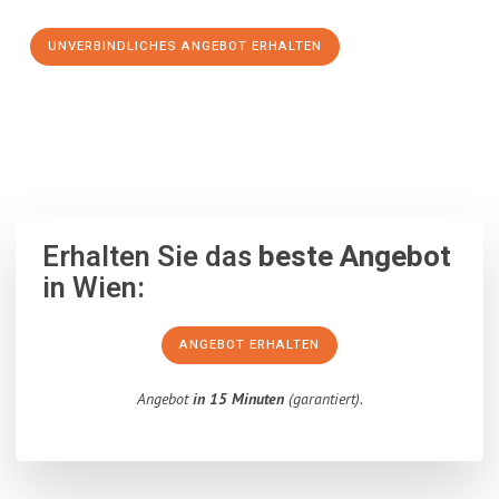
UNVERBINDLICHES ANGEBOT ERHALTEN
100% unverbindlich
– Garantiert eine Antwort
innerhalb von 15
Minuten
.
Erhalten Sie das
beste Angebot
in Wien:
ANGEBOT ERHALTEN
Angebot
in 15 Minuten
(garantiert).