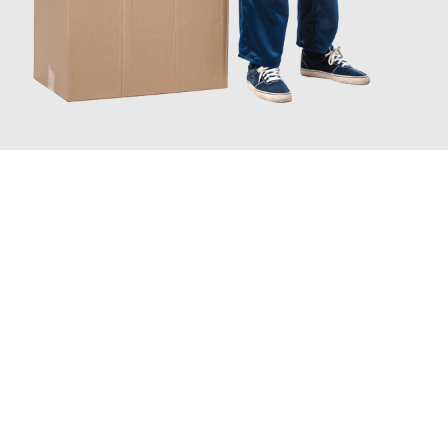
JETZT ANFRAGEN
Erleben Sie mit Umzugsmeister Boehm Wien, wie
einfach und
stressfrei Ihr Umzug Wien Triesenberg
sein kann. Unser
Expertenteam steht bereit, um Ihnen einen reibungslosen
Übergang in Ihr neues Zuhause zu garantieren.