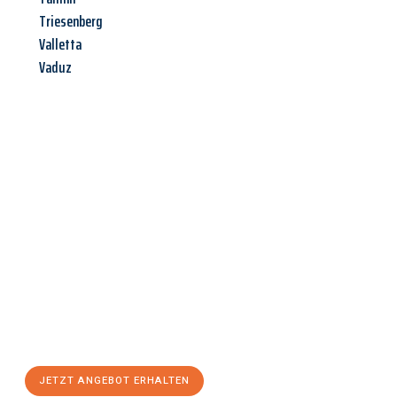
Triesenberg
Valletta
Vaduz
Jetzt anfragen &
Angebot
mit Best-Preis
erhalten!
Schicken Sie uns jetzt Ihre unverbindliche Anfrage und sichern
Sie sich Ihr
individuelles Umzugsangebot für Ihr Anliegen in
Wien
zum Best-Preis! Nutzen Sie die Gelegenheit für einen
stressfreien Umzug
mit maximalem Komfort:
JETZT ANGEBOT ERHALTEN