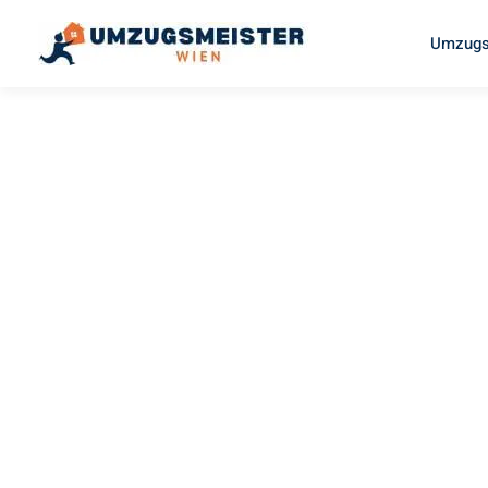
Umzugs
UMZUGSMEISTER BOEHM
Umzug Wi
Paphos
Ihr Umzug Wien Paphos kann so einfach sein! Erleben Sie