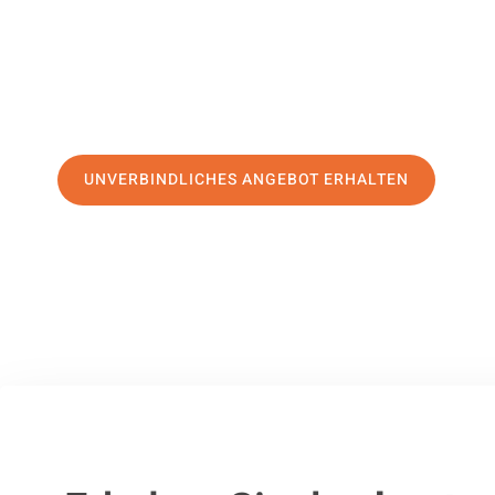
erstklassigen Service
und sichern Sie sich die
besten Prei
Jetzt Ihr individuelles Angebot anfordern und den ersten
stressfreien Umzug nach Paphos machen:
UNVERBINDLICHES ANGEBOT ERHALTEN
100% unverbindlich
– Garantiert eine Antwort
innerhalb von 15 Min