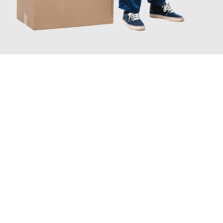
JETZT ANFRAGEN
Erleben Sie mit Umzugsmeister Boehm Wien, wie
einfach und
stressfrei Ihr Umzug Wien Amadora
sein kann. Unser
Expertenteam steht bereit, um Ihnen einen reibungslosen
Übergang in Ihr neues Zuhause zu garantieren.
Jetzt
unverbindliches Angebot
erhalten &
100€ sparen: