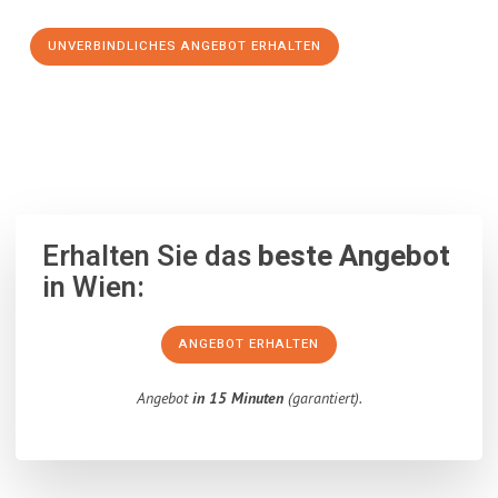
UNVERBINDLICHES ANGEBOT ERHALTEN
100% unverbindlich
– Garantiert eine Antwort
innerhalb von 15
Minuten
.
Erhalten Sie das
beste Angebot
in Wien:
ANGEBOT ERHALTEN
Angebot
in 15 Minuten
(garantiert).