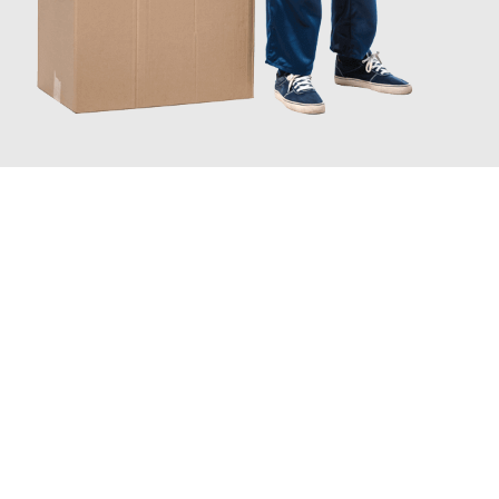
JETZT ANFRAGEN
Erleben Sie mit Umzugsmeister Boehm Wien, wie
einfach und
stressfrei Ihr Umzug Wien Deutschland
sein kann. Unser
Expertenteam steht bereit, um Ihnen einen reibungslosen
Übergang in Ihr neues Zuhause zu garantieren.