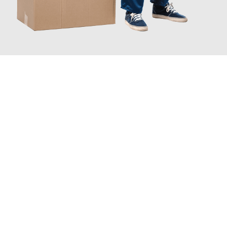
JETZT ANFRAGEN
Erleben Sie mit Umzugsmeister Boehm Wien, wie
einfach und
stressfrei Ihr Umzug Wien Schweiz
sein kann. Unser
Expertenteam steht bereit, um Ihnen einen reibungslosen
Übergang in Ihr neues Zuhause zu garantieren.
Jetzt
unverbindliches Angebot
erhalten &
100€ sparen: