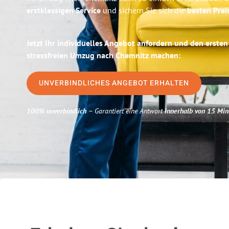
erstklassigen Service
und sichern Sie sich die
besten Prei
Jetzt Ihr individuelles Angebot anfordern und den ersten
stressfreien Umzug nach Chemnitz machen:
UNVERBINDLICHES ANGEBOT ERHALTEN
100% unverbindlich
– Garantiert eine Antwort
innerhalb von 15 Min