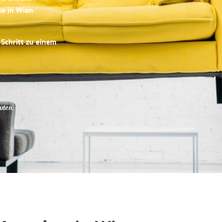
se in Wien
.
 Schritt zu einem
uten
.