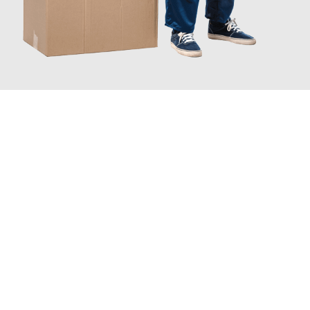
JETZT ANFRAGEN
Erleben Sie mit Umzugsmeister Boehm Wien, wie
einfach und
stressfrei Ihr Umzug Wien Potsdam
sein kann. Unser
Expertenteam steht bereit, um Ihnen einen reibungslosen
Übergang in Ihr neues Zuhause zu garantieren.
Jetzt
unverbindliches Angebot
erhalten &