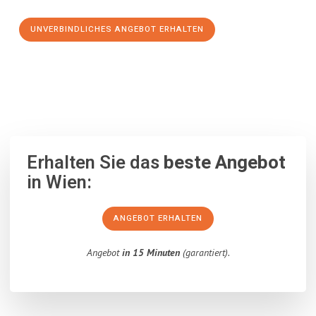
UNVERBINDLICHES ANGEBOT ERHALTEN
100% unverbindlich
– Garantiert eine Antwort
innerhalb von 15
Minuten
.
Erhalten Sie das
beste Angebot
in Wien:
ANGEBOT ERHALTEN
Angebot
in 15 Minuten
(garantiert).