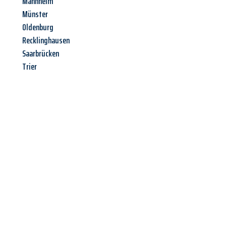
Mannheim
Münster
Oldenburg
Recklinghausen
Saarbrücken
Trier
Jetzt anfragen &
Angebot
mit Best-Preis
erhalten!
Schicken Sie uns jetzt Ihre unverbindliche Anfrage und sichern
Sie sich Ihr
individuelles Umzugsangebot für Ihr Anliegen in
Wien
zum Best-Preis! Nutzen Sie die Gelegenheit für einen
stressfreien Umzug
mit maximalem Komfort: