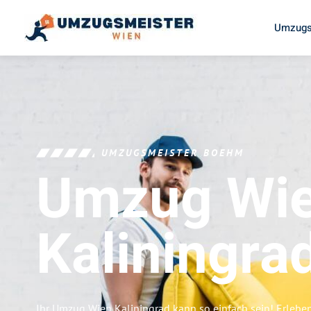
Umzugs
UMZUGSMEISTER BOEHM
Umzug Wi
Kaliningra
Ihr Umzug Wien Kaliningrad kann so einfach sein! Erlebe