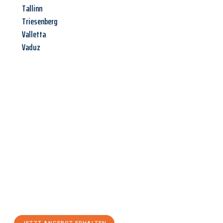
Tallinn
Triesenberg
Valletta
Vaduz
Jetzt anfragen &
Angebot
mit Best-Preis
erhalten!
Schicken Sie uns jetzt Ihre unverbindliche Anfrage und sichern
Sie sich Ihr
individuelles Umzugsangebot für Ihr Anliegen in
Wien
zum Best-Preis! Nutzen Sie die Gelegenheit für einen
stressfreien Umzug
mit maximalem Komfort: