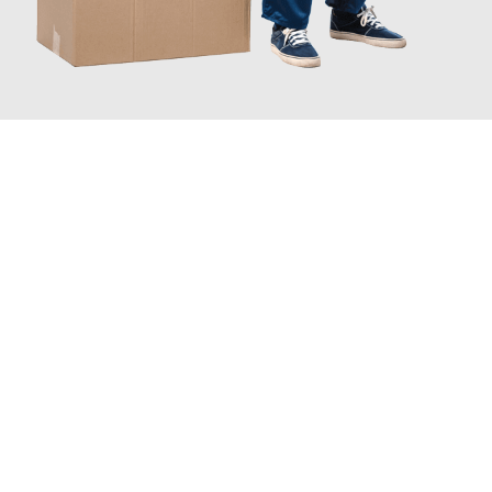
JETZT ANFRAGEN
Erleben Sie mit Umzugsmeister Boehm Wien, wie
einfach und
stressfrei Ihr Umzug Wien Pristina
sein kann. Unser
Expertenteam steht bereit, um Ihnen einen reibungslosen
Übergang in Ihr neues Zuhause zu garantieren.
Jetzt
unverbindliches Angebot
erhalten &
100€ sparen: