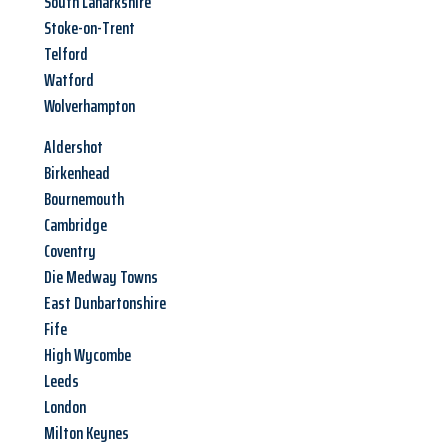
South Lanarkshire
Stoke-on-Trent
Telford
Watford
Wolverhampton
Aldershot
Birkenhead
Bournemouth
Cambridge
Coventry
Die Medway Towns
East Dunbartonshire
Fife
High Wycombe
Leeds
London
Milton Keynes