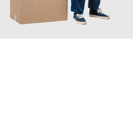
JETZT ANFRAGEN
Erleben Sie mit Umzugsmeister Boehm Wien, wie
einfach und
stressfrei Ihr Umzug Wien Teesside
sein kann. Unser
Expertenteam steht bereit, um Ihnen einen reibungslosen
Übergang in Ihr neues Zuhause zu garantieren.
Jetzt
unverbindliches Angebot
erhalten &