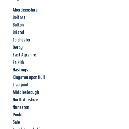
Aberdeenshire
Belfast
Bolton
Bristol
Colchester
Derby
East Ayrshire
Falkirk
Hastings
Kingston upon Hull
Liverpool
Middlesbrough
North Ayrshire
Nuneaton
Poole
Sale