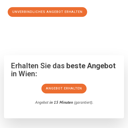
UNVERBINDLICHES ANGEBOT ERHALTEN
100% unverbindlich
– Garantiert eine Antwort
innerhalb von 15
Minuten
.
Erhalten Sie das
beste Angebot
in Wien:
ANGEBOT ERHALTEN
Angebot
in 15 Minuten
(garantiert).