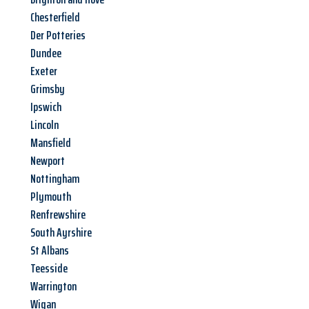
Chesterfield
Der Potteries
Dundee
Exeter
Grimsby
Ipswich
Lincoln
Mansfield
Newport
Nottingham
Plymouth
Renfrewshire
South Ayrshire
St Albans
Teesside
Warrington
Wigan