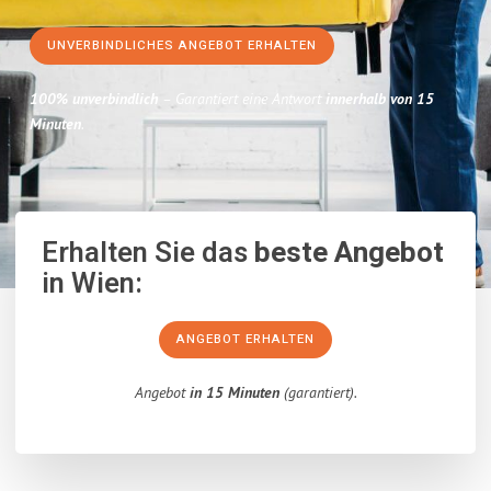
UNVERBINDLICHES ANGEBOT ERHALTEN
100% unverbindlich
– Garantiert eine Antwort
innerhalb von 15
Minuten
.
Erhalten Sie das
beste Angebot
in Wien:
ANGEBOT ERHALTEN
Angebot
in 15 Minuten
(garantiert).