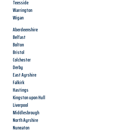
Teesside
Warrington
Wigan
Aberdeenshire
Belfast
Bolton
Bristol
Colchester
Derby
East Ayrshire
Falkirk
Hastings
Kingston upon Hull
Liverpool
Middlesbrough
North Ayrshire
Nuneaton