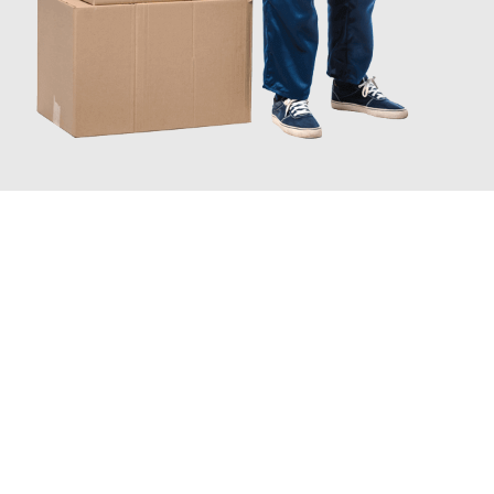
JETZT ANFRAGEN
Erleben Sie mit Umzugsmeister Boehm Wien, wie
einfach und
stressfrei Ihr Umzug Wien Milton Keynes
sein kann. Unser
Expertenteam steht bereit, um Ihnen einen reibungslosen
Übergang in Ihr neues Zuhause zu garantieren.