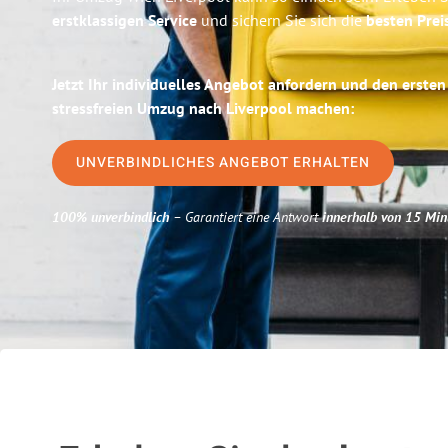
erstklassigen Service
und sichern Sie sich die
besten Prei
Jetzt Ihr individuelles Angebot anfordern und den ersten
stressfreien Umzug nach Liverpool machen:
UNVERBINDLICHES ANGEBOT ERHALTEN
100% unverbindlich
– Garantiert eine Antwort
innerhalb von 15 Min