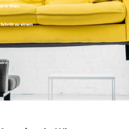
se in Wien
.
 Schritt zu einem
uten
.