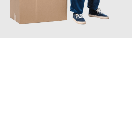
JETZT ANFRAGEN
Erleben Sie mit Umzugsmeister Boehm Wien, wie
einfach und
stressfrei Ihr Umzug Wien Plymouth
sein kann. Unser
Expertenteam steht bereit, um Ihnen einen reibungslosen
Übergang in Ihr neues Zuhause zu garantieren.
Jetzt
unverbindliches Angebot
erhalten &