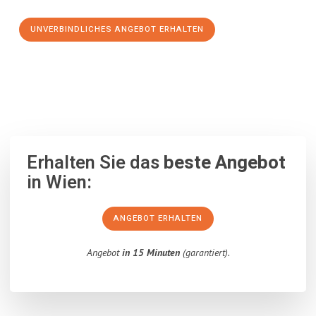
UNVERBINDLICHES ANGEBOT ERHALTEN
100% unverbindlich
– Garantiert eine Antwort
innerhalb von 15
Minuten
.
Erhalten Sie das
beste Angebot
in Wien:
ANGEBOT ERHALTEN
Angebot
in 15 Minuten
(garantiert).