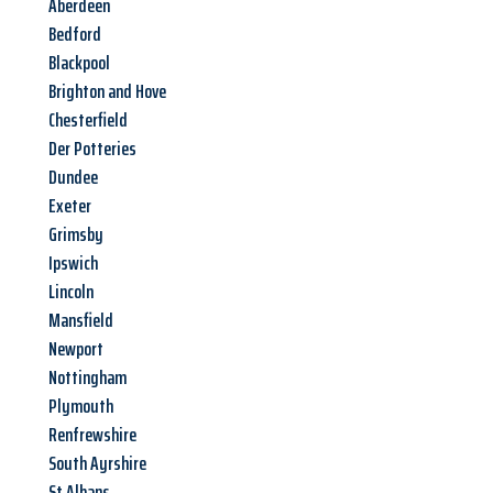
Aberdeen
Bedford
Blackpool
Brighton and Hove
Chesterfield
Der Potteries
Dundee
Exeter
Grimsby
Ipswich
Lincoln
Mansfield
Newport
Nottingham
Plymouth
Renfrewshire
South Ayrshire
St Albans