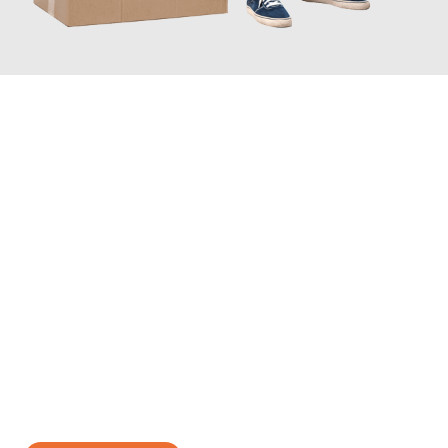
JETZT ANFRAGEN
Erleben Sie mit Umzugsmeister Boehm Wien, wie
einfach und
stressfrei Ihr Umzug Wien London
sein kann. Unser
Expertenteam steht bereit, um Ihnen einen reibungslosen
Übergang in Ihr neues Zuhause zu garantieren.
Jetzt
unverbindliches Angebot
erhalten &
100€ sparen: