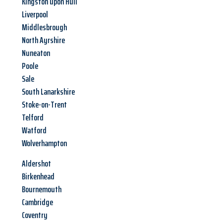
Kingston upon Hull
Liverpool
Middlesbrough
North Ayrshire
Nuneaton
Poole
Sale
South Lanarkshire
Stoke-on-Trent
Telford
Watford
Wolverhampton
Aldershot
Birkenhead
Bournemouth
Cambridge
Coventry