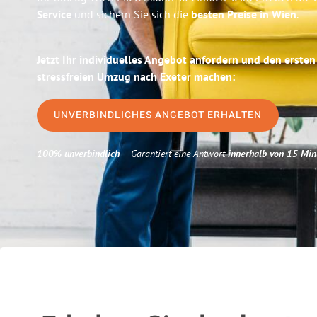
Service
und sichern Sie sich die
besten Preise in Wien
.
Jetzt Ihr individuelles Angebot anfordern und den ersten
stressfreien Umzug nach Exeter machen:
UNVERBINDLICHES ANGEBOT ERHALTEN
100% unverbindlich
– Garantiert eine Antwort
innerhalb von 15 Min