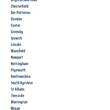
Chesterfield
Der Potteries
Dundee
Exeter
Grimsby
Ipswich
Lincoln
Mansfield
Newport
Nottingham
Plymouth
Renfrewshire
South Ayrshire
St Albans
Teesside
Warrington
Wigan