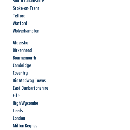
South Lanarkshire
Stoke-on-Trent
Telford
Watford
Wolverhampton
Aldershot
Birkenhead
Bournemouth
Cambridge
Coventry
Die Medway Towns
East Dunbartonshire
Fife
High Wycombe
Leeds
London
Milton Keynes