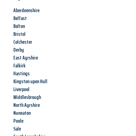
Aberdeenshire
Belfast
Bolton
Bristol
Colchester
Derby
East Ayrshire
Falkirk
Hastings
Kingston upon Hull
Liverpool
Middlesbrough
North Ayrshire
Nuneaton
Poole
Sale