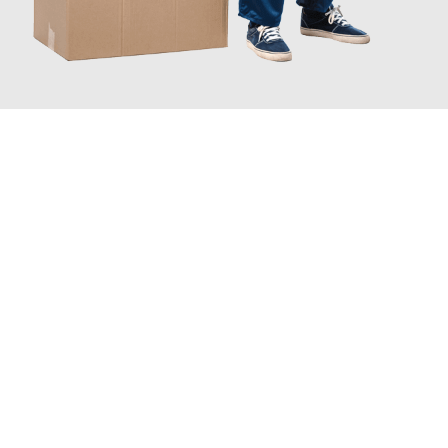
JETZT ANFRAGEN
Erleben Sie mit Umzugsmeister Boehm Wien, wie
einfach und
stressfrei Ihr Umzug Wien Emmen
sein kann. Unser
Expertenteam steht bereit, um Ihnen einen reibungslosen
Übergang in Ihr neues Zuhause zu garantieren.
Jetzt
unverbindliches Angebot
erhalten &
100€ sparen: