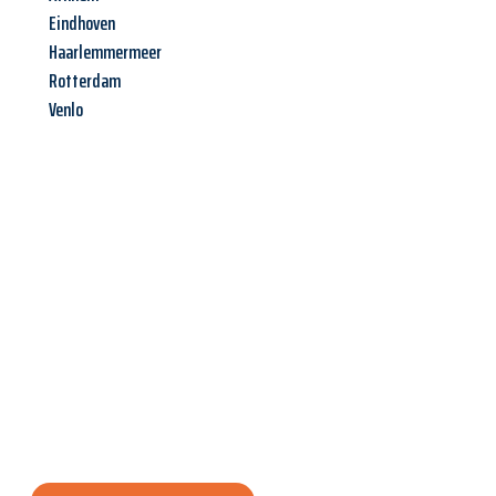
Eindhoven
Haarlemmermeer
Rotterdam
Venlo
Jetzt anfragen &
Angebot
mit Best-Preis
erhalten!
Schicken Sie uns jetzt Ihre unverbindliche Anfrage und sichern
Sie sich Ihr
individuelles Umzugsangebot für Ihr Anliegen in
Wien
zum Best-Preis! Nutzen Sie die Gelegenheit für einen
stressfreien Umzug
mit maximalem Komfort: