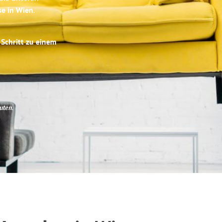
se in Wien
.
 Schritt zu einem
uten
.