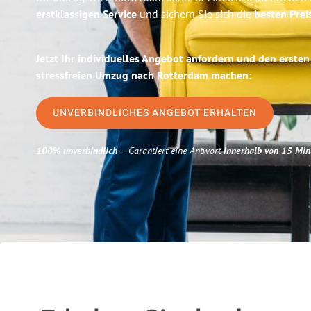
erstklassigen Service
und sichern Sie sich die
besten Prei
Jetzt Ihr individuelles Angebot anfordern und den ersten
stressfreien Umzug nach Rotterdam machen:
UNVERBINDLICHES ANGEBOT ERHALTEN
100% unverbindlich
– Garantiert eine Antwort
innerhalb von 15 Min