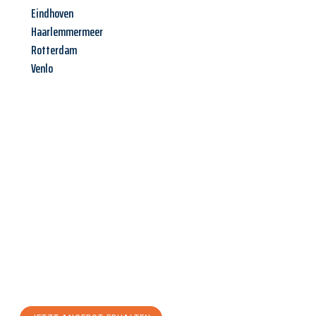
Eindhoven
Haarlemmermeer
Rotterdam
Venlo
Jetzt anfragen &
Angebot
mit Best-Preis
erhalten!
Schicken Sie uns jetzt Ihre unverbindliche Anfrage und sichern
Sie sich Ihr
individuelles Umzugsangebot für Ihr Anliegen in
Wien
zum Best-Preis! Nutzen Sie die Gelegenheit für einen
stressfreien Umzug
mit maximalem Komfort: