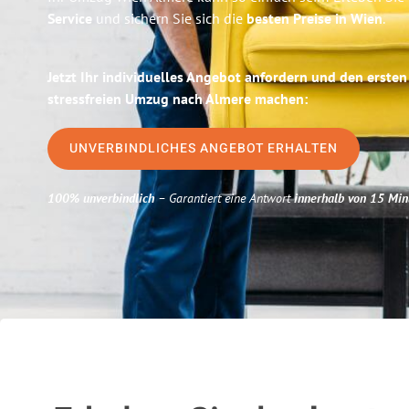
Service
und sichern Sie sich die
besten Preise in Wien
.
Jetzt Ihr individuelles Angebot anfordern und den ersten
stressfreien Umzug nach Almere machen:
UNVERBINDLICHES ANGEBOT ERHALTEN
100% unverbindlich
– Garantiert eine Antwort
innerhalb von 15 Min