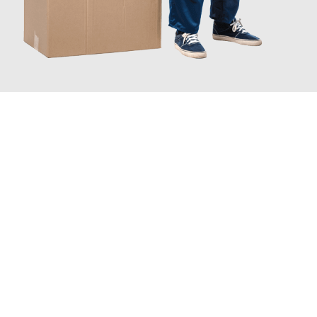
JETZT ANFRAGEN
Erleben Sie mit Umzugsmeister Boehm Wien, wie
einfach und
stressfrei Ihr Umzug Wien Enschede
sein kann. Unser
Expertenteam steht bereit, um Ihnen einen reibungslosen
Übergang in Ihr neues Zuhause zu garantieren.
Jetzt
unverbindliches Angebot
erhalten &