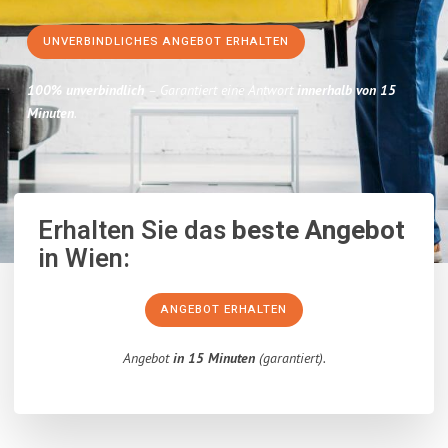
UNVERBINDLICHES ANGEBOT ERHALTEN
100% unverbindlich
– Garantiert eine Antwort
innerhalb von 15
Minuten
.
Erhalten Sie das
beste Angebot
in Wien:
ANGEBOT ERHALTEN
Angebot
in 15 Minuten
(garantiert).