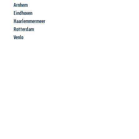
Arnhem
Eindhoven
Haarlemmermeer
Rotterdam
Venlo
Jetzt anfragen &
Angebot
mit Best-Preis
erhalten!
Schicken Sie uns jetzt Ihre unverbindliche Anfrage und sichern
Sie sich Ihr
individuelles Umzugsangebot für Ihr Anliegen in
Wien
zum Best-Preis! Nutzen Sie die Gelegenheit für einen
stressfreien Umzug
mit maximalem Komfort: