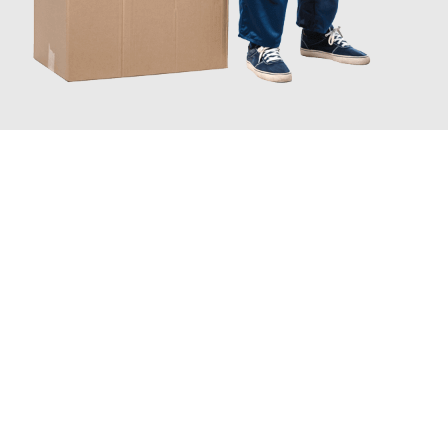
JETZT ANFRAGEN
Erleben Sie mit Umzugsmeister Boehm Wien, wie
einfach und
stressfrei Ihr Umzug Wien Slowakei
sein kann. Unser
Expertenteam steht bereit, um Ihnen einen reibungslosen
Übergang in Ihr neues Zuhause zu garantieren.
Jetzt
unverbindliches Angebot
erhalten &