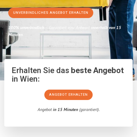
UNVERBINDLICHES ANGEBOT ERHALTEN
100% unverbindlich
– Garantiert eine Antwort
innerhalb von 15
Minuten
.
Erhalten Sie das
beste Angebot
in Wien:
ANGEBOT ERHALTEN
Angebot
in 15 Minuten
(garantiert).