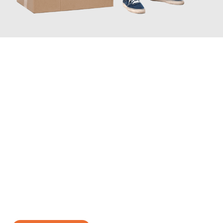
JETZT ANFRAGEN
Erleben Sie mit Umzugsmeister Boehm Wien, wie
einfach und
stressfrei Ihr Umzug Wien Siverek
sein kann. Unser
Expertenteam steht bereit, um Ihnen einen reibungslosen
Übergang in Ihr neues Zuhause zu garantieren.
Jetzt
unverbindliches Angebot
erhalten &
100€ sparen: