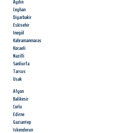
Aydin
Ceyhan
Diyarbakir
Eskisehir
Inegöl
Kahramanmaras
Kocaeli
Nazilli
Sanliurfa
Tarsus
Usak
Afyon
Balikesir
Corlu
Edirne
Gaziantep
Iskenderun