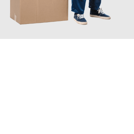
JETZT ANFRAGEN
Erleben Sie mit Umzugsmeister Boehm Wien, wie
einfach und
stressfrei Ihr Umzug Wien Bandirma
sein kann. Unser
Expertenteam steht bereit, um Ihnen einen reibungslosen
Übergang in Ihr neues Zuhause zu garantieren.
Jetzt
unverbindliches Angebot
erhalten &