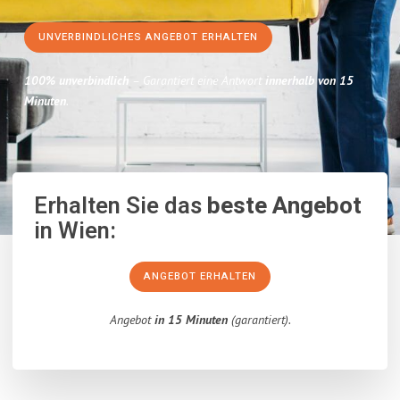
UNVERBINDLICHES ANGEBOT ERHALTEN
100% unverbindlich
– Garantiert eine Antwort
innerhalb von 15
Minuten
.
Erhalten Sie das
beste Angebot
in Wien:
ANGEBOT ERHALTEN
Angebot
in 15 Minuten
(garantiert).