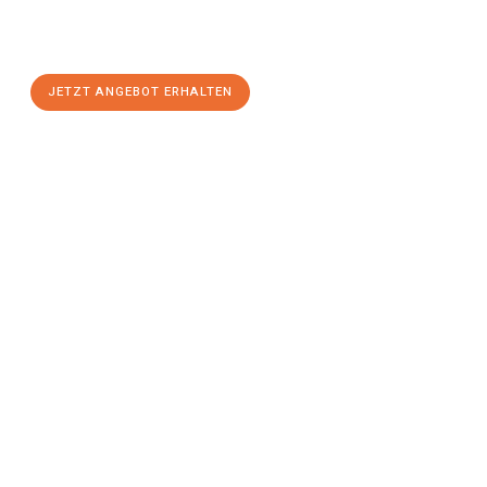
Wien
zum Best-Preis! Nutzen Sie die Gelegenheit für einen
stressfreien Umzug
mit maximalem Komfort:
JETZT ANGEBOT ERHALTEN