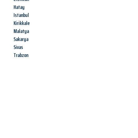
Hatay
Istanbul
Kirikkale
Malatya
Sakarya
Sivas
Trabzon
Jetzt anfragen &
Angebot
mit Best-Preis
erhalten!
Schicken Sie uns jetzt Ihre unverbindliche Anfrage und sichern
Sie sich Ihr
individuelles Umzugsangebot für Ihr Anliegen in