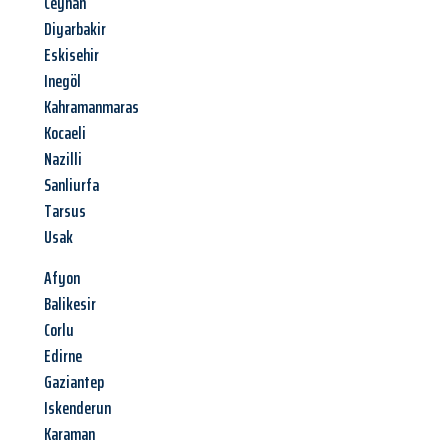
Ceyhan
Diyarbakir
Eskisehir
Inegöl
Kahramanmaras
Kocaeli
Nazilli
Sanliurfa
Tarsus
Usak
Afyon
Balikesir
Corlu
Edirne
Gaziantep
Iskenderun
Karaman