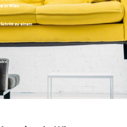
se in Wien
.
 Schritt zu einem
uten
.