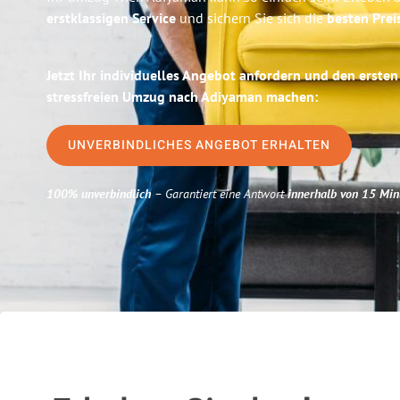
erstklassigen Service
und sichern Sie sich die
besten Prei
Jetzt Ihr individuelles Angebot anfordern und den ersten
stressfreien Umzug nach Adiyaman machen:
UNVERBINDLICHES ANGEBOT ERHALTEN
100% unverbindlich
– Garantiert eine Antwort
innerhalb von 15 Min