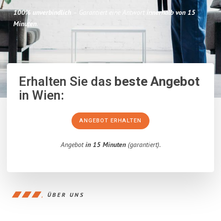
100% unverbindlich
– Garantiert eine Antwort
innerhalb von 15
Minuten
.
Erhalten Sie das
beste Angebot
in Wien:
ANGEBOT ERHALTEN
Angebot
in 15 Minuten
(garantiert).
ÜBER UNS