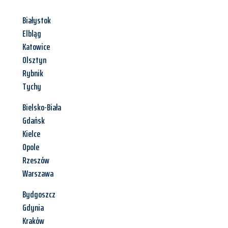
Białystok
Elbląg
Katowice
Olsztyn
Rybnik
Tychy
Bielsko-Biała
Gdańsk
Kielce
Opole
Rzeszów
Warszawa
Bydgoszcz
Gdynia
Kraków