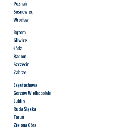
Poznań
Sosnowiec
Wrocław
Bytom
Gliwice
Łódź
Radom
Szczecin
Zabrze
Częstochowa
Gorzów Wielkopolski
Lublin
Ruda Śląska
Toruń
Zielona Góra