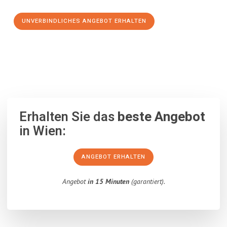
UNVERBINDLICHES ANGEBOT ERHALTEN
100% unverbindlich
– Garantiert eine Antwort
innerhalb von 15
Minuten
.
Erhalten Sie das
beste Angebot
in Wien:
ANGEBOT ERHALTEN
Angebot
in 15 Minuten
(garantiert).