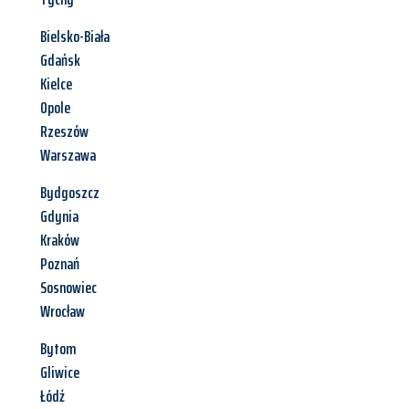
Bielsko-Biała
Gdańsk
Kielce
Opole
Rzeszów
Warszawa
Bydgoszcz
Gdynia
Kraków
Poznań
Sosnowiec
Wrocław
Bytom
Gliwice
Łódź