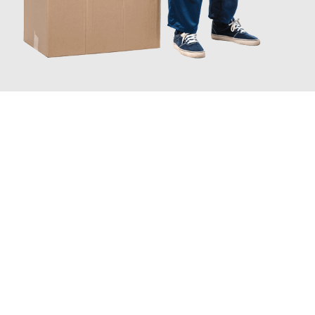
JETZT ANFRAGEN
Erleben Sie mit Umzugsmeister Boehm Wien, wie
einfach und
stressfrei Ihr Umzug Wien Katowice
sein kann. Unser
Expertenteam steht bereit, um Ihnen einen reibungslosen
Übergang in Ihr neues Zuhause zu garantieren.
Jetzt
unverbindliches Angebot
erhalten &