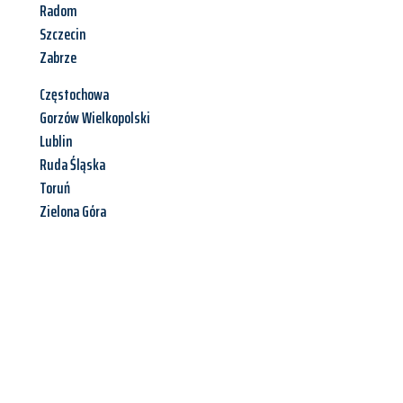
Radom
Szczecin
Zabrze
Częstochowa
Gorzów Wielkopolski
Lublin
Ruda Śląska
Toruń
Zielona Góra
Jetzt anfragen &
Angebot
mit Best-Preis
erhalten!