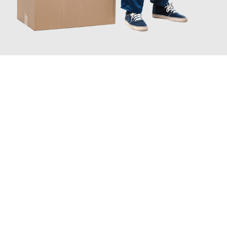
JETZT ANFRAGEN
Erleben Sie mit Umzugsmeister Boehm Wien, wie
einfach und
stressfrei Ihr Umzug Wien Rzeszów
sein kann. Unser
Expertenteam steht bereit, um Ihnen einen reibungslosen
Übergang in Ihr neues Zuhause zu garantieren.
Jetzt
unverbindliches Angebot
erhalten &
100€ sparen: