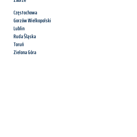
Zabrze
Częstochowa
Gorzów Wielkopolski
Lublin
Ruda Śląska
Toruń
Zielona Góra
Jetzt anfragen &
Angebot
mit Best-Preis
erhalten!
Schicken Sie uns jetzt Ihre unverbindliche Anfrage und sichern
Sie sich Ihr
individuelles Umzugsangebot für Ihr Anliegen in