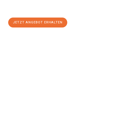
Wien
zum Best-Preis! Nutzen Sie die Gelegenheit für einen
stressfreien Umzug
mit maximalem Komfort:
JETZT ANGEBOT ERHALTEN