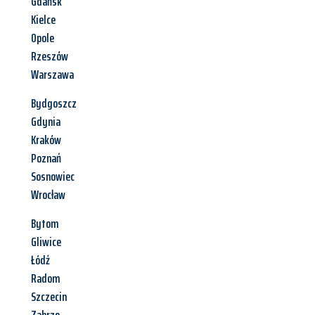
Gdańsk
Kielce
Opole
Rzeszów
Warszawa
Bydgoszcz
Gdynia
Kraków
Poznań
Sosnowiec
Wrocław
Bytom
Gliwice
Łódź
Radom
Szczecin