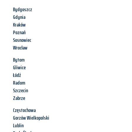
Bydgoszcz
Gdynia
Kraków
Poznań
Sosnowiec
Wrocław
Bytom
Gliwice
Łódź
Radom
Szczecin
Zabrze
Częstochowa
Gorzów Wielkopolski
Lublin