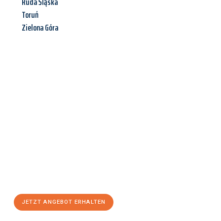
Ruda Śląska
Toruń
Zielona Góra
Jetzt anfragen &
Angebot
mit Best-Preis
erhalten!
Schicken Sie uns jetzt Ihre unverbindliche Anfrage und sichern
Sie sich Ihr
individuelles Umzugsangebot für Ihr Anliegen in
Wien
zum Best-Preis! Nutzen Sie die Gelegenheit für einen
stressfreien Umzug
mit maximalem Komfort:
JETZT ANGEBOT ERHALTEN