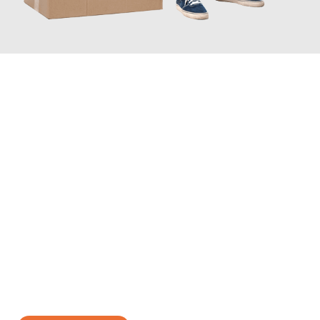
JETZT ANFRAGEN
Erleben Sie mit Umzugsmeister Boehm Wien, wie
einfach und
stressfrei Ihr Umzug Wien Olsztyn
sein kann. Unser
Expertenteam steht bereit, um Ihnen einen reibungslosen
Übergang in Ihr neues Zuhause zu garantieren.
Jetzt
unverbindliches Angebot
erhalten &
100€ sparen: