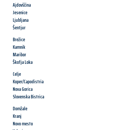
Ajdovščina
Jesenice
Ljubljana
Šentjur
Brežice
Kamnik
Maribor
Škofja Loka
Celje
Koper/Capodistria
Nova Gorica
Slovenska Bistrica
Domžale
Kranj
Novo mesto