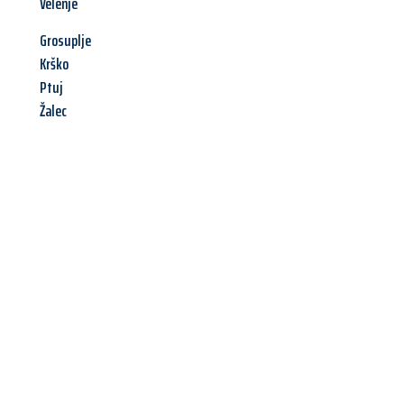
Velenje
Grosuplje
Krško
Ptuj
Žalec
Jetzt anfragen &
Angebot
mit Best-Preis
erhalten!
Schicken Sie uns jetzt Ihre unverbindliche Anfrage und sichern
Sie sich Ihr
individuelles Umzugsangebot für Ihr Anliegen in
Wien
zum Best-Preis! Nutzen Sie die Gelegenheit für einen
stressfreien Umzug
mit maximalem Komfort: