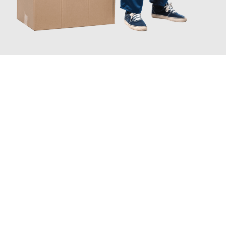
JETZT ANFRAGEN
Erleben Sie mit Umzugsmeister Boehm Wien, wie
einfach und
stressfrei Ihr Umzug Wien Kamnik
sein kann. Unser
Expertenteam steht bereit, um Ihnen einen reibungslosen
Übergang in Ihr neues Zuhause zu garantieren.
Jetzt
unverbindliches Angebot
erhalten &
100€ sparen: