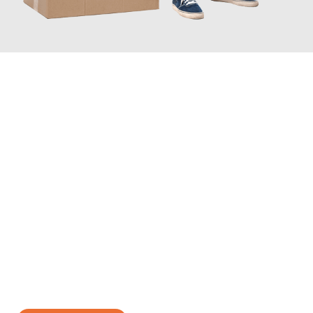
JETZT ANFRAGEN
Erleben Sie mit Umzugsmeister Boehm Wien, wie
einfach und
stressfrei Ihr Umzug Wien Velenje
sein kann. Unser
Expertenteam steht bereit, um Ihnen einen reibungslosen
Übergang in Ihr neues Zuhause zu garantieren.
Jetzt
unverbindliches Angebot
erhalten &
100€ sparen: