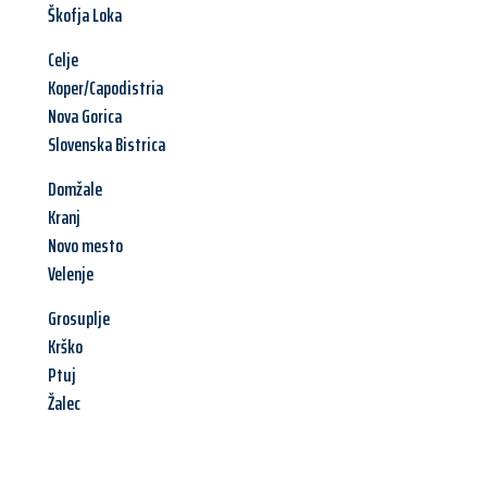
Škofja Loka
Celje
Koper/Capodistria
Nova Gorica
Slovenska Bistrica
Domžale
Kranj
Novo mesto
Velenje
Grosuplje
Krško
Ptuj
Žalec