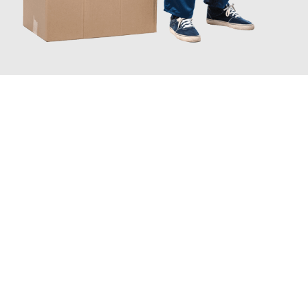
JETZT ANFRAGEN
Erleben Sie mit Umzugsmeister Boehm Wien, wie
einfach und
stressfrei Ihr Umzug Wien Domžale
sein kann. Unser
Expertenteam steht bereit, um Ihnen einen reibungslosen
Übergang in Ihr neues Zuhause zu garantieren.
Jetzt
unverbindliches Angebot
erhalten &
100€ sparen: