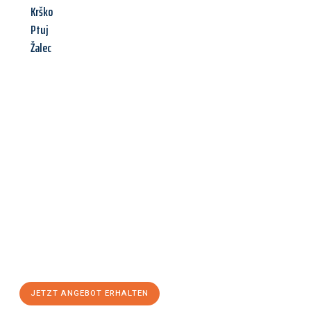
Krško
Ptuj
Žalec
Jetzt anfragen &
Angebot
mit Best-Preis
erhalten!
Schicken Sie uns jetzt Ihre unverbindliche Anfrage und sichern
Sie sich Ihr
individuelles Umzugsangebot für Ihr Anliegen in
Wien
zum Best-Preis! Nutzen Sie die Gelegenheit für einen
stressfreien Umzug
mit maximalem Komfort:
JETZT ANGEBOT ERHALTEN