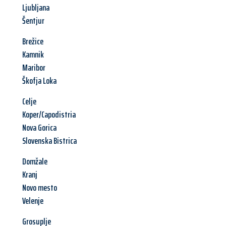
Ljubljana
Šentjur
Brežice
Kamnik
Maribor
Škofja Loka
Celje
Koper/Capodistria
Nova Gorica
Slovenska Bistrica
Domžale
Kranj
Novo mesto
Velenje
Grosuplje