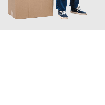
JETZT ANFRAGEN
Erleben Sie mit Umzugsmeister Boehm Wien, wie
einfach und
stressfrei Ihr Umzug Wien Temeswar
sein kann. Unser
Expertenteam steht bereit, um Ihnen einen reibungslosen
Übergang in Ihr neues Zuhause zu garantieren.
Jetzt
unverbindliches Angebot
erhalten &