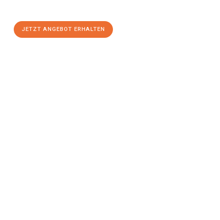
stressfreien Umzug
mit maximalem Komfort:
JETZT ANGEBOT ERHALTEN