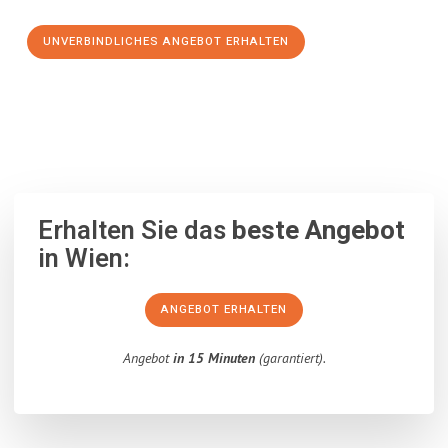
UNVERBINDLICHES ANGEBOT ERHALTEN
100% unverbindlich
– Garantiert eine Antwort
innerhalb von 15
Minuten
.
Erhalten Sie das
beste Angebot
in Wien:
ANGEBOT ERHALTEN
Angebot
in 15 Minuten
(garantiert).