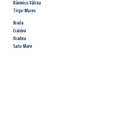
Râmnicu Vâlcea
Tirgu-Mures
Braila
Craiova
Oradea
Satu-Mare
Jetzt anfragen &
Angebot
mit Best-Preis
erhalten!
Schicken Sie uns jetzt Ihre unverbindliche Anfrage und sichern
Sie sich Ihr
individuelles Umzugsangebot für Ihr Anliegen in
Wien
zum Best-Preis! Nutzen Sie die Gelegenheit für einen