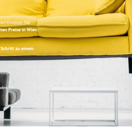
in! Erleben Sie
ten Preise in Wien
.
 Schritt zu einem
uten
.