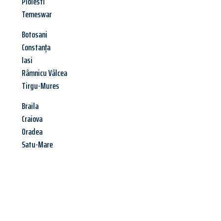
Ploiesti
Temeswar
Botosani
Constanța
Iasi
Râmnicu Vâlcea
Tirgu-Mures
Braila
Craiova
Oradea
Satu-Mare