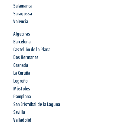
Salamanca
Saragossa
Valencia
Algeciras
Barcelona
Castellón de la Plana
Dos Hermanas
Granada
La Coruña
Logroño
Móstoles
Pamplona
San Cristóbal de la Laguna
Sevilla
Valladolid