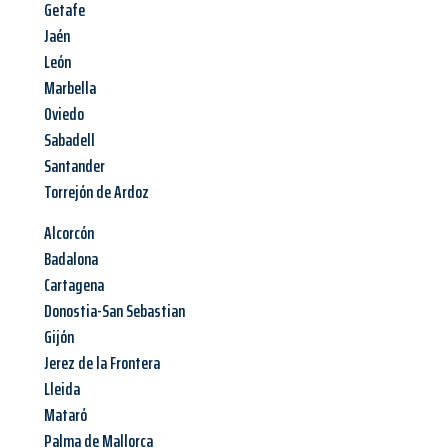
Getafe
Jaén
León
Marbella
Oviedo
Sabadell
Santander
Torrejón de Ardoz
Alcorcón
Badalona
Cartagena
Donostia-San Sebastian
Gijón
Jerez de la Frontera
Lleida
Mataró
Palma de Mallorca