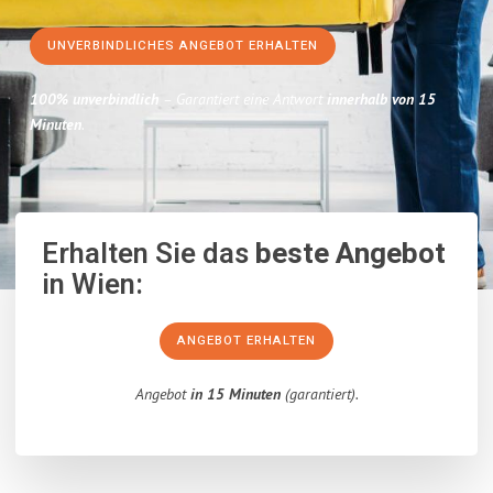
UNVERBINDLICHES ANGEBOT ERHALTEN
100% unverbindlich
– Garantiert eine Antwort
innerhalb von 15
Minuten
.
Erhalten Sie das
beste Angebot
in Wien:
ANGEBOT ERHALTEN
Angebot
in 15 Minuten
(garantiert).