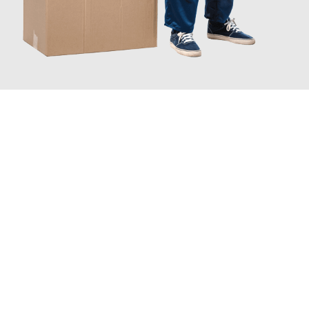
JETZT ANFRAGEN
Erleben Sie mit Umzugsmeister Boehm Wien, wie
einfach und
stressfrei Ihr Umzug Wien La Coruña
sein kann. Unser
Expertenteam steht bereit, um Ihnen einen reibungslosen
Übergang in Ihr neues Zuhause zu garantieren.
Jetzt
unverbindliches Angebot
erhalten &