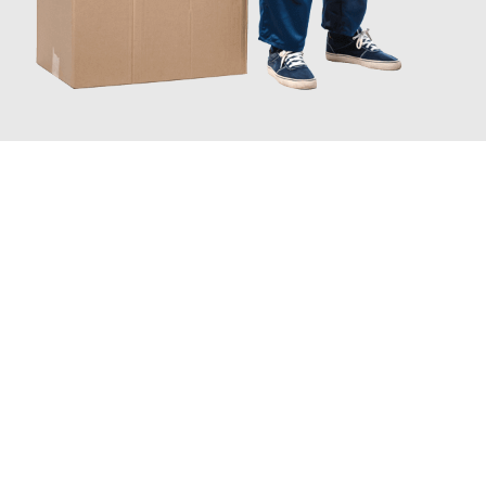
JETZT ANFRAGEN
Erleben Sie mit Umzugsmeister Boehm Wien, wie
einfach und
stressfrei Ihr Umzug Wien Marbella
sein kann. Unser
Expertenteam steht bereit, um Ihnen einen reibungslosen
Übergang in Ihr neues Zuhause zu garantieren.
Jetzt
unverbindliches Angebot
erhalten &