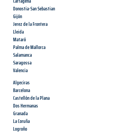
Cartagena
Donostia-San Sebastian
Gijón
Jerez de la Frontera
Lleida
Mataró
Palma de Mallorca
Salamanca
Saragossa
Valencia
Algeciras
Barcelona
Castellón de la Plana
Dos Hermanas
Granada
La Coruña
Logroño