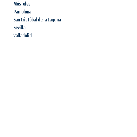
Móstoles
Pamplona
San Cristóbal de la Laguna
Sevilla
Valladolid
Jetzt anfragen &
Angebot
mit Best-Preis
erhalten!
Schicken Sie uns jetzt Ihre unverbindliche Anfrage und sichern
Sie sich Ihr
individuelles Umzugsangebot für Ihr Anliegen in
Wien
zum Best-Preis! Nutzen Sie die Gelegenheit für einen
stressfreien Umzug
mit maximalem Komfort: