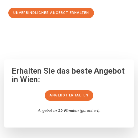
UNVERBINDLICHES ANGEBOT ERHALTEN
100% unverbindlich
– Garantiert eine Antwort
innerhalb von 15
Minuten
.
Erhalten Sie das
beste Angebot
in Wien:
ANGEBOT ERHALTEN
Angebot
in 15 Minuten
(garantiert).