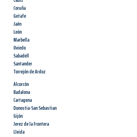
Cádiz
Coruña
Getafe
Jaén
León
Marbella
Oviedo
Sabadell
Santander
Torrejón de Ardoz
Alcorcón
Badalona
Cartagena
Donostia-San Sebastian
Gijón
Jerez de la Frontera
Lleida