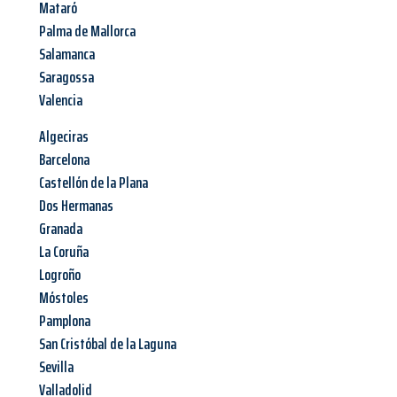
Mataró
Palma de Mallorca
Salamanca
Saragossa
Valencia
Algeciras
Barcelona
Castellón de la Plana
Dos Hermanas
Granada
La Coruña
Logroño
Móstoles
Pamplona
San Cristóbal de la Laguna
Sevilla
Valladolid