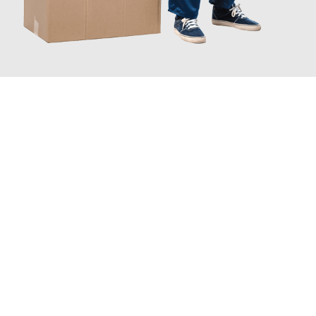
JETZT ANFRAGEN
Erleben Sie mit Umzugsmeister Boehm Wien, wie
einfach und
stressfrei Ihr Umzug Wien Logroño
sein kann. Unser
Expertenteam steht bereit, um Ihnen einen reibungslosen
Übergang in Ihr neues Zuhause zu garantieren.
Jetzt
unverbindliches Angebot
erhalten &
100€ sparen: