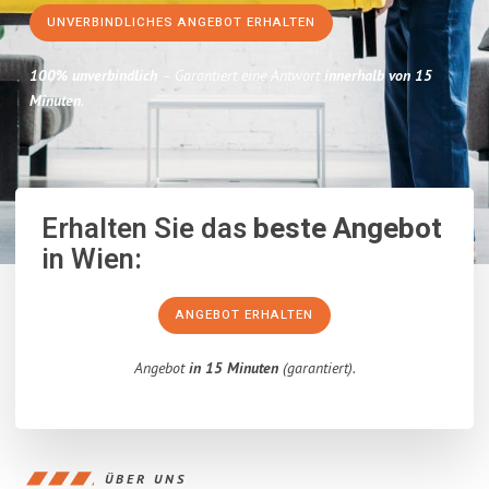
UNVERBINDLICHES ANGEBOT ERHALTEN
100% unverbindlich
– Garantiert eine Antwort
innerhalb von 15
Minuten
.
Erhalten Sie das
beste Angebot
in Wien:
ANGEBOT ERHALTEN
Angebot
in 15 Minuten
(garantiert).
ÜBER UNS