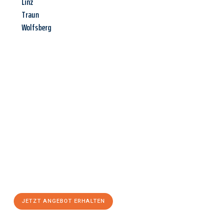
Linz
Traun
Wolfsberg
Jetzt anfragen &
Angebot
mit Best-Preis
erhalten!
Schicken Sie uns jetzt Ihre unverbindliche Anfrage und sichern
Sie sich Ihr
individuelles Umzugsangebot für Ihr Anliegen in
Wien
zum Best-Preis! Nutzen Sie die Gelegenheit für einen
stressfreien Umzug
mit maximalem Komfort:
JETZT ANGEBOT ERHALTEN