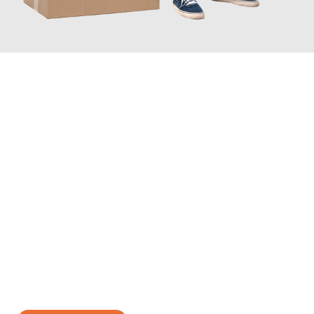
JETZT ANFRAGEN
Erleben Sie mit Umzugsmeister Boehm Wien, wie
einfach und
stressfrei Ihr Umzug Wien Hallein
sein kann. Unser
Expertenteam steht bereit, um Ihnen einen reibungslosen
Übergang in Ihr neues Zuhause zu garantieren.
Jetzt
unverbindliches Angebot
erhalten &
100€ sparen: