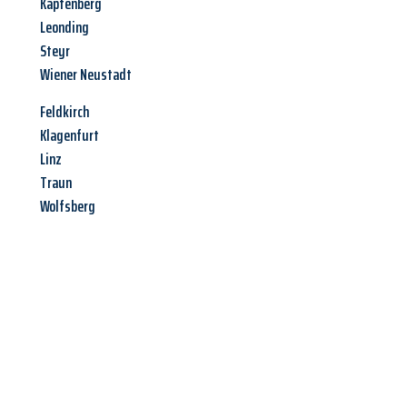
Kapfenberg
Leonding
Steyr
Wiener Neustadt
Feldkirch
Klagenfurt
Linz
Traun
Wolfsberg
Jetzt anfragen &
Angebot
mit Best-Preis
erhalten!