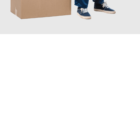
JETZT ANFRAGEN
Erleben Sie mit Umzugsmeister Boehm Wien, wie
einfach und
stressfrei Ihr Umzug Wien Bregenz
sein kann. Unser
Expertenteam steht bereit, um Ihnen einen reibungslosen
Übergang in Ihr neues Zuhause zu garantieren.
Jetzt
unverbindliches Angebot
erhalten &
100€ sparen: