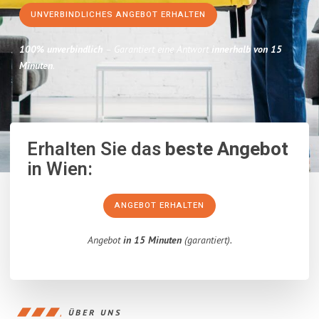
UNVERBINDLICHES ANGEBOT ERHALTEN
100% unverbindlich
– Garantiert eine Antwort
innerhalb von 15
Minuten
.
Erhalten Sie das
beste Angebot
in Wien:
ANGEBOT ERHALTEN
Angebot
in 15 Minuten
(garantiert).
ÜBER UNS