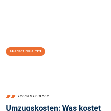
Erleben Sie mit Umzugsmeister Boehm Wien, wie
einfach und
stressfrei Ihr Umzug Wien Giugliano in Kampanien
sein kann.
Unser Expertenteam steht bereit, um Ihnen einen reibungslosen
Übergang in Ihr neues Zuhause zu garantieren.
Jetzt
unverbindliches Angebot
erhalten &
100€ sparen:
ANGEBOT ERHALTEN
+4314171293
INFORMATIONEN
Umzugskosten: Was kostet