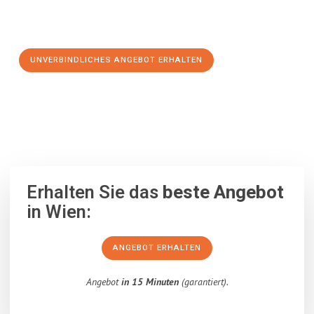
Schritt zu einem stressfreien Umzug nach Giugliano in
Kampanien machen:
UNVERBINDLICHES ANGEBOT ERHALTEN
100% unverbindlich
– Garantiert eine Antwort
innerhalb von 15
Minuten
.
Erhalten Sie das
beste Angebot
in Wien:
ANGEBOT ERHALTEN
Angebot
in 15 Minuten
(garantiert).