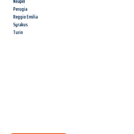
Neapel
Perugia
Reggio Emilia
Syrakus
Turin
Jetzt anfragen &
Angebot
mit Best-Preis
erhalten!
Schicken Sie uns jetzt Ihre unverbindliche Anfrage und sichern
Sie sich Ihr
individuelles Umzugsangebot für Ihr Anliegen in
Wien
zum Best-Preis! Nutzen Sie die Gelegenheit für einen
stressfreien Umzug
mit maximalem Komfort: