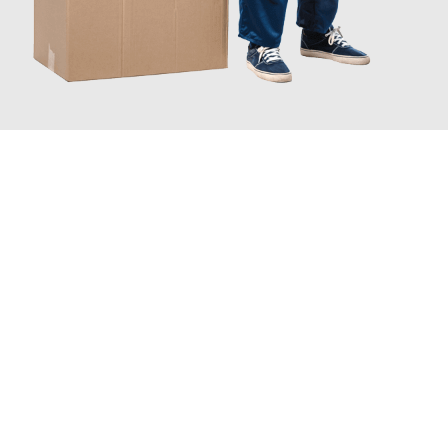
JETZT ANFRAGEN
Erleben Sie mit Umzugsmeister Boehm Wien, wie
einfach und
stressfrei Ihr Umzug Wien Bergamo
sein kann. Unser
Expertenteam steht bereit, um Ihnen einen reibungslosen
Übergang in Ihr neues Zuhause zu garantieren.
Jetzt
unverbindliches Angebot
erhalten &