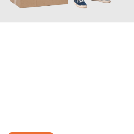
JETZT ANFRAGEN
Erleben Sie mit Umzugsmeister Boehm Wien, wie
einfach und
stressfrei Ihr Umzug Wien Brescia
sein kann. Unser
Expertenteam steht bereit, um Ihnen einen reibungslosen
Übergang in Ihr neues Zuhause zu garantieren.
Jetzt
unverbindliches Angebot
erhalten &
100€ sparen: