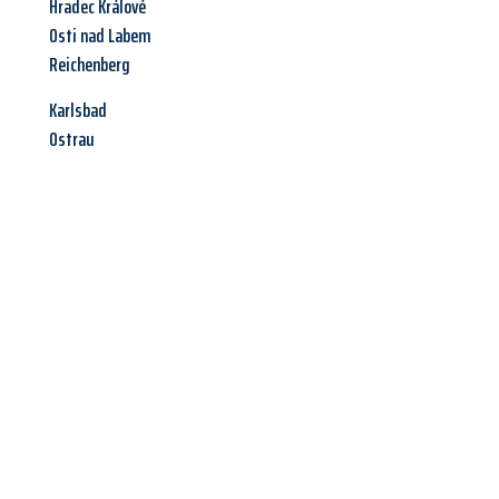
Hradec Králové
Osti nad Labem
Reichenberg
Karlsbad
Ostrau
Jetzt anfragen &
Angebot
mit Best-Preis
erhalten!
Schicken Sie uns jetzt Ihre unverbindliche Anfrage und sichern
Sie sich Ihr
individuelles Umzugsangebot für Ihr Anliegen in
Wien
zum Best-Preis! Nutzen Sie die Gelegenheit für einen
stressfreien Umzug
mit maximalem Komfort: