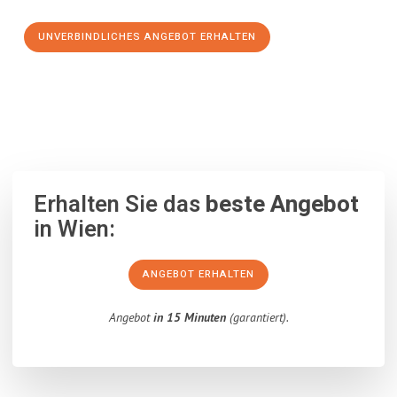
UNVERBINDLICHES ANGEBOT ERHALTEN
100% unverbindlich
– Garantiert eine Antwort
innerhalb von 15
Minuten
.
Erhalten Sie das
beste Angebot
in Wien:
ANGEBOT ERHALTEN
Angebot
in 15 Minuten
(garantiert).