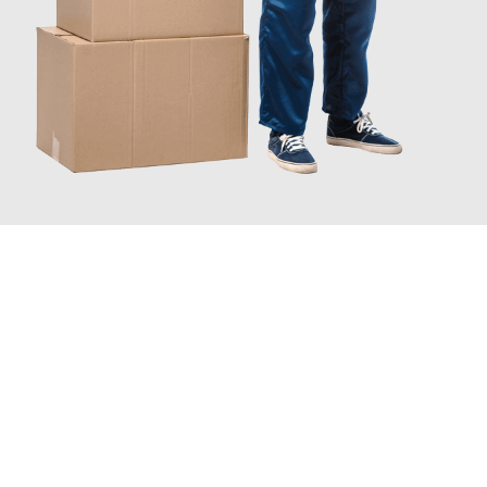
JETZT ANFRAGEN
Erleben Sie mit Umzugsmeister Boehm Wien, wie
einfach und
stressfrei Ihr Umzug Wien Hradec Králové
sein kann. Unser
Expertenteam steht bereit, um Ihnen einen reibungslosen