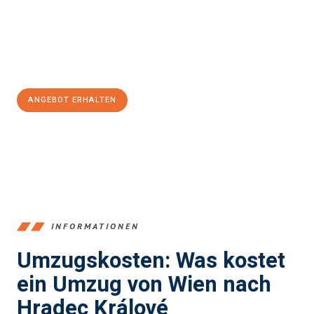
Übergang in Ihr neues Zuhause zu garantieren.
Jetzt
unverbindliches Angebot
erhalten &
100€ sparen:
ANGEBOT ERHALTEN
+4314171293
INFORMATIONEN
Umzugskosten: Was kostet
ein Umzug von Wien nach
Hradec Králové