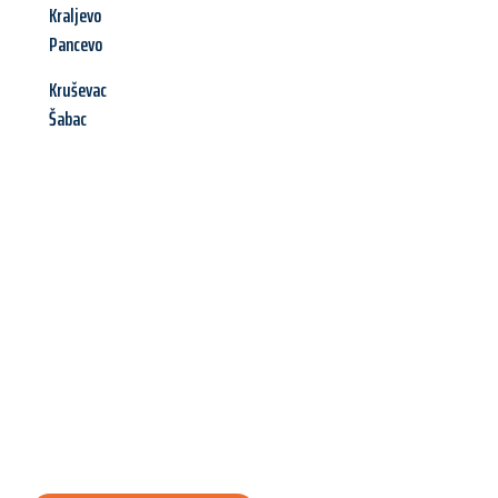
Kraljevo
Pancevo
Kruševac
Šabac
Jetzt anfragen &
Angebot
mit Best-Preis
erhalten!
Schicken Sie uns jetzt Ihre unverbindliche Anfrage und sichern
Sie sich Ihr
individuelles Umzugsangebot für Ihr Anliegen in
Wien
zum Best-Preis! Nutzen Sie die Gelegenheit für einen
stressfreien Umzug
mit maximalem Komfort: