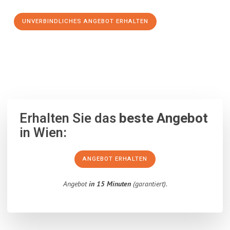
UNVERBINDLICHES ANGEBOT ERHALTEN
100% unverbindlich
– Garantiert eine Antwort
innerhalb von 15
Minuten
.
Erhalten Sie das
beste Angebot
in Wien:
ANGEBOT ERHALTEN
Angebot
in 15 Minuten
(garantiert).