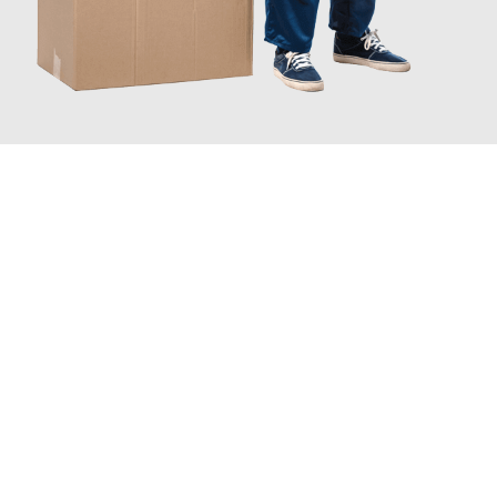
JETZT ANFRAGEN
Erleben Sie mit Umzugsmeister Boehm Wien, wie
einfach und
stressfrei Ihr Umzug Wien Kruševac
sein kann. Unser
Expertenteam steht bereit, um Ihnen einen reibungslosen
Übergang in Ihr neues Zuhause zu garantieren.
Jetzt
unverbindliches Angebot
erhalten &