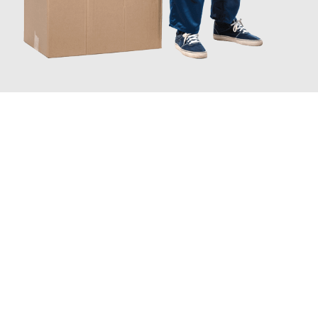
JETZT ANFRAGEN
Erleben Sie mit Umzugsmeister Boehm Wien, wie
einfach und
stressfrei Ihr Umzug Wien Straßburg
sein kann. Unser
Expertenteam steht bereit, um Ihnen einen reibungslosen
Übergang in Ihr neues Zuhause zu garantieren.
Jetzt
unverbindliches Angebot
erhalten &