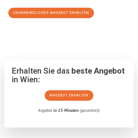
UNVERBINDLICHES ANGEBOT ERHALTEN
100% unverbindlich
– Garantiert eine Antwort
innerhalb von 15
Minuten
.
Erhalten Sie das
beste Angebot
in Wien:
ANGEBOT ERHALTEN
Angebot
in 15 Minuten
(garantiert).