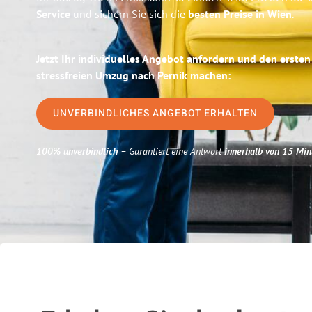
Service
und sichern Sie sich die
besten Preise in Wien
.
Jetzt Ihr individuelles Angebot anfordern und den ersten
stressfreien Umzug nach Pernik machen:
UNVERBINDLICHES ANGEBOT ERHALTEN
100% unverbindlich
– Garantiert eine Antwort
innerhalb von 15 Min